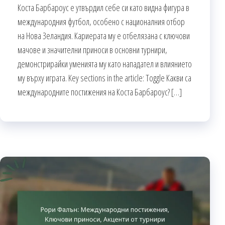
Коста Барбароус е утвърдил себе си като видна фигура в
международния футбол, особено с националния отбор
на Нова Зеландия. Кариерата му е отбелязана с ключови
мачове и значителни приноси в основни турнири,
демонстрирайки уменията му като нападател и влиянието
му върху играта. Key sections in the article: Toggle Какви са
международните постижения на Коста Барбароус? […]