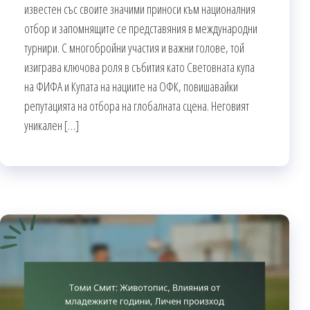
известен със своите значими приноси към националния
отбор и запомнящите се представяния в международни
турнири. С многобройни участия и важни голове, той
изиграва ключова роля в събития като Световната купа
на ФИФА и Купата на нациите на ОФК, повишавайки
репутацията на отбора на глобалната сцена. Неговият
уникален […]