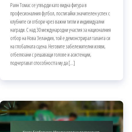
Раян Томас се утвърди като видна фигура в
професионалния футбол, постигайки значителен успех с
клубните си отбори чрез важни титли и индивидуални
награди. С над 30 международни участия за националния
отбор на Нова Зеландия, той е демонстрирал таланта си
на глобалната сцена. Неговите забележителни изяви,
отбелязани с решаващи голове и асистенции,
подчертават способността му да […]