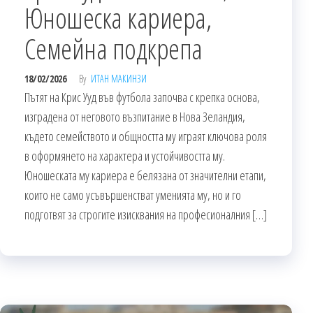
Юношеска кариера,
Семейна подкрепа
18/02/2026
By
ИТАН МАКИНЗИ
Пътят на Крис Ууд във футбола започва с крепка основа,
изградена от неговото възпитание в Нова Зеландия,
където семейството и общността му играят ключова роля
в оформянето на характера и устойчивостта му.
Юношеската му кариера е белязана от значителни етапи,
които не само усъвършенстват уменията му, но и го
подготвят за строгите изисквания на професионалния […]