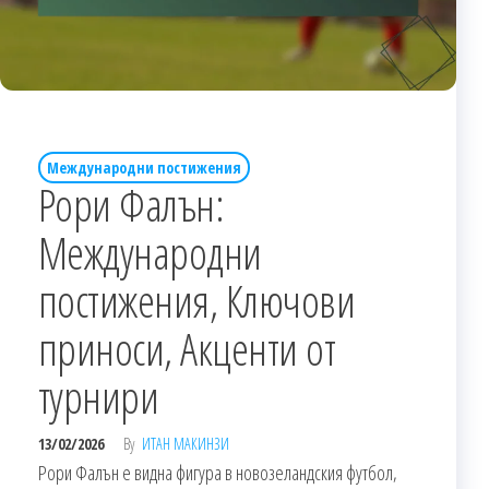
Международни постижения
Рори Фалън:
Международни
постижения, Ключови
приноси, Акценти от
турнири
13/02/2026
By
ИТАН МАКИНЗИ
Рори Фалън е видна фигура в новозеландския футбол,