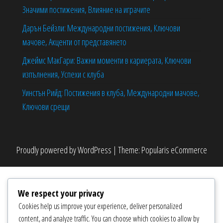
Значими постижения, Влияние на играчите
Дарън Бейзли: Международни постижения, Ключови
мачове, Акценти от представянето
Джеймс МакГари: Важни моменти в кариерата, Ключови
изпълнения, Успехи с клуба
Уинстън Рийд: Постижения в клуба, Международни мачове,
Ключови срещи
Proudly powered by
WordPress
|
Theme:
Popularis eCommerce
We respect your privacy
Cookies help us improve your experience, deliver personalized
content, and analyze traffic. You can choose which cookies to allow by