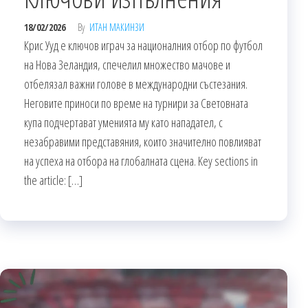
18/02/2026
By
ИТАН МАКИНЗИ
Крис Ууд е ключов играч за националния отбор по футбол
на Нова Зеландия, спечелил множество мачове и
отбелязал важни голове в международни състезания.
Неговите приноси по време на турнири за Световната
купа подчертават уменията му като нападател, с
незабравими представяния, които значително повлияват
на успеха на отбора на глобалната сцена. Key sections in
the article: […]