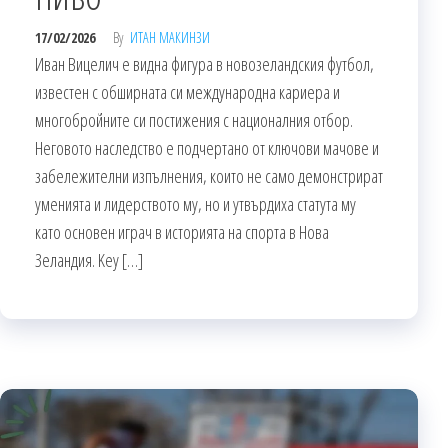
17/02/2026
By
ИТАН МАКИНЗИ
Иван Вицелич е видна фигура в новозеландския футбол,
известен с обширната си международна кариера и
многобройните си постижения с националния отбор.
Неговото наследство е подчертано от ключови мачове и
забележителни изпълнения, които не само демонстрират
уменията и лидерството му, но и утвърдиха статута му
като основен играч в историята на спорта в Нова
Зеландия. Key […]