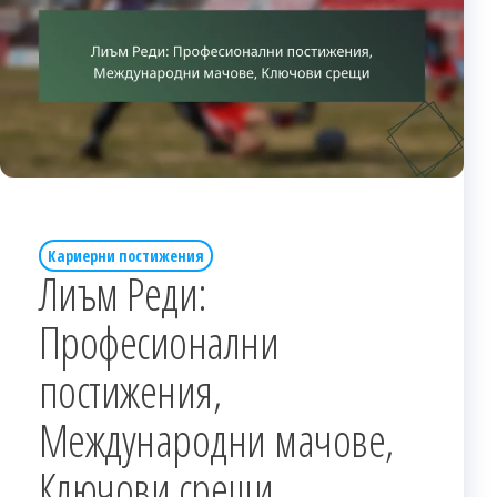
Кариерни постижения
Лиъм Реди:
Професионални
постижения,
Международни мачове,
Ключови срещи