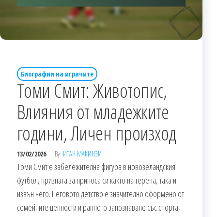
Биографии на играчите
Томи Смит: Животопис,
Влияния от младежките
години, Личен произход
13/02/2026
By
ИТАН МАКИНЗИ
Томи Смит е забележителна фигура в новозеландския
футбол, призната за приноса си както на терена, така и
извън него. Неговото детство е значително оформено от
семейните ценности и ранното запознаване със спорта,