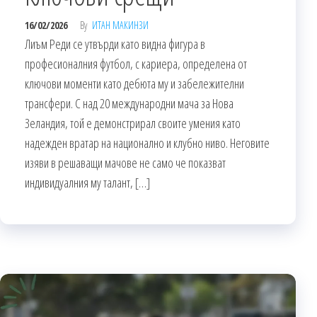
16/02/2026
By
ИТАН МАКИНЗИ
Лиъм Реди се утвърди като видна фигура в
професионалния футбол, с кариера, определена от
ключови моменти като дебюта му и забележителни
трансфери. С над 20 международни мача за Нова
Зеландия, той е демонстрирал своите умения като
надежден вратар на национално и клубно ниво. Неговите
изяви в решаващи мачове не само че показват
индивидуалния му талант, […]