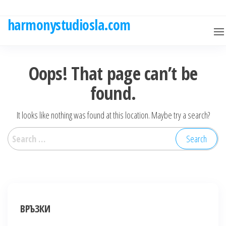
Skip
to
harmonystudiosla.com
the
content
Oops! That page can’t be
found.
It looks like nothing was found at this location. Maybe try a search?
Search
for:
ВРЪЗКИ